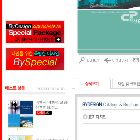
여행사/여행/컨설팅/
신혼여행/여...