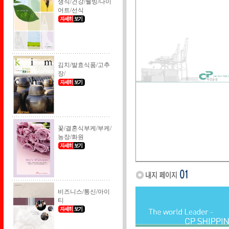
생식/건강/웰빙/다이
어트/선식
김치/발효식품/고추
장/
꽃/결혼식부케/부케/
농장/화원
비즈니스/통신/아이
티