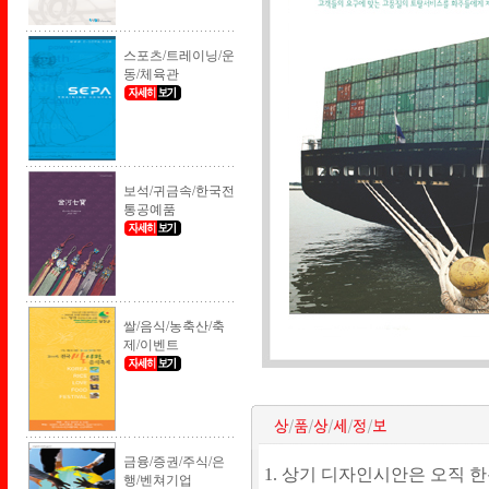
스포츠/트레이닝/운
동/체육관
보석/귀금속/한국전
통공예품
쌀/음식/농축산/축
제/이벤트
금융/증권/주식/은
1. 상기 디자인시안은 오직 
행/벤쳐기업