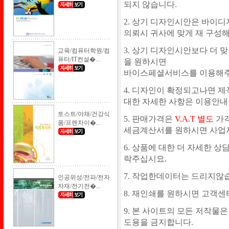
되지 않습니다.
2. 상기 디자인시안은 바이디
의뢰시 귀사에 맞게 재 구성
3. 상기 디자인시안보다 더 맞
교육/컴퓨터학원/컴
퓨터/IT컨설�...
을 원하시면
바이스페셜서비스를 이용해주시
4. 디자인이 확정되고나면 제
대한 자세한 사항은 이용안내를
토스트/야채/건강식
5. 판매가격은
V.A.T 별도
가격
품/프렌차이�...
세금계산서를 원하시면 사업자등록증
6. 상품에 대한 더 자세한 
락주십시요.
7. 작업한데이터는 드리지않
인공위성/전파/전자
자재/전기전�...
8. 재인쇄를 원하시면 고객
9. 본 사이트의 모든 저작물
도용을 금지합니다.