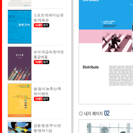
스포츠/트레이닝/운
동/체육관
보석/귀금속/한국전
통공예품
쌀/음식/농축산/축
제/이벤트
금융/증권/주식/은
행/벤쳐기업