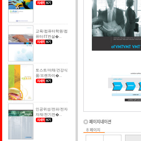
교육/컴퓨터학원/컴
퓨터/IT컨설�...
토스트/야채/건강식
품/프렌차이�...
인공위성/전파/전자
자재/전기전�...