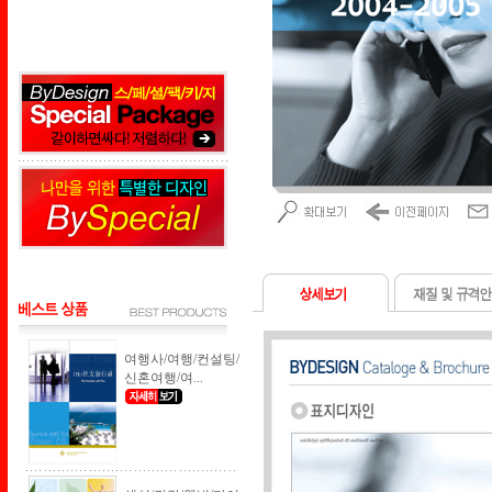
여행사/여행/컨설팅/
신혼여행/여...