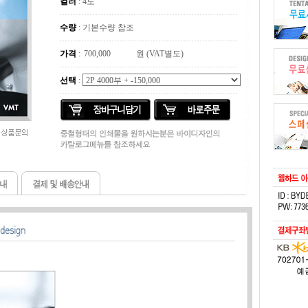
컬러
: 4도
수량
: 기본수량 참조
가격
:
원 (VAT별도)
선택
: