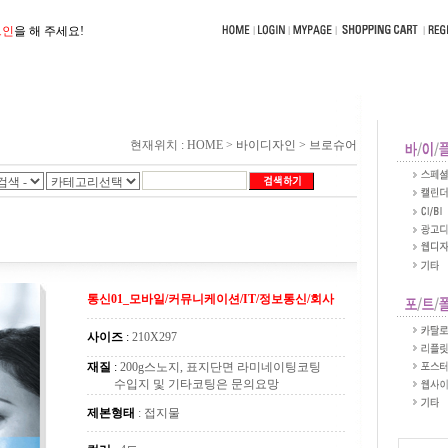
그인
을 해 주세요!
현재위치
:
HOME >
바이디자인
>
브로슈어
통신01_모바일/커뮤니케이션/IT/정보통신/회사
사이즈
:
210X297
재질
:
200g스노지, 표지단면 라미네이팅코팅
수입지 및 기타코팅은 문의요망
제본형태
: 접지물