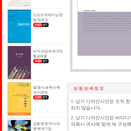
스포츠/트레이닝/운
동/체육관
보석/귀금속/한국전
통공예품
쌀/음식/농축산/축
제/이벤트
1. 상기 디자인시안은 오직 
되지 않습니다.
2. 상기 디자인시안은 바이디
금융/증권/주식/은
의뢰시 귀사에 맞게 재 구성
행/벤쳐기업