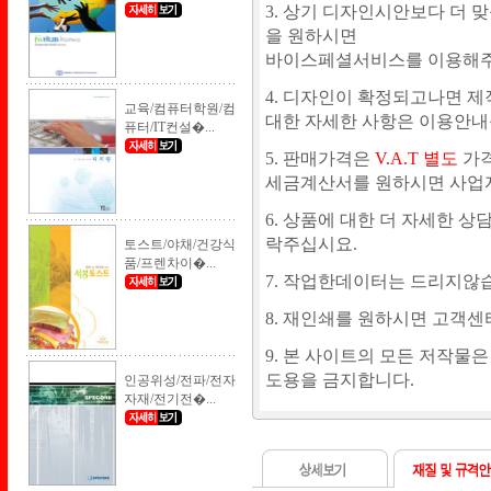
3. 상기 디자인시안보다 더 맞
을 원하시면
바이스페셜서비스를 이용해주시
4. 디자인이 확정되고나면 제
교육/컴퓨터학원/컴
대한 자세한 사항은 이용안내를
퓨터/IT컨설�...
5. 판매가격은
V.A.T 별도
가격
세금계산서를 원하시면 사업자등록증
6. 상품에 대한 더 자세한 
락주십시요.
토스트/야채/건강식
품/프렌차이�...
7. 작업한데이터는 드리지않
8. 재인쇄를 원하시면 고객
9. 본 사이트의 모든 저작물
도용을 금지합니다.
인공위성/전파/전자
자재/전기전�...