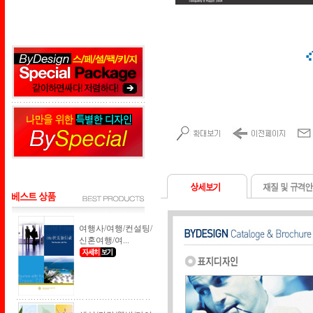
여행사/여행/컨설팅/
신혼여행/여...