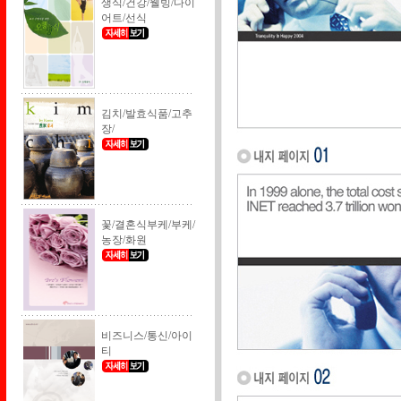
생식/건강/웰빙/다이
어트/선식
김치/발효식품/고추
장/
꽃/결혼식부케/부케/
농장/화원
비즈니스/통신/아이
티